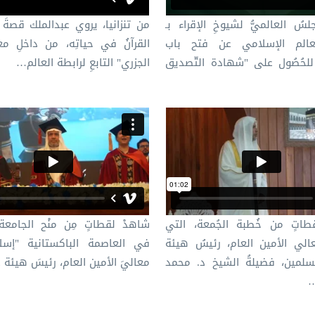
لسُ العالميُّ لشيوخِ الإقراء بـ
من تنزانيا، يروي عبدالملك قصةَ أ
عالم الإسلامي عن فتح باب
القرآنُ في حياتِه، من داخلِ م
لحُصُول على "شهادة التّصديق
الجزري" التابعِ لرابطة العالم…
طاتٍ من خُطبة الجُمعة، التي
شاهدْ لقطاتٍ مِن منْح الجامعة
الي الأمين العام، رئيسُ هيئة
في العاصمة الباكستانية "إسلا
سلمين، فضيلةُ الشيخ د. محمد
معاليَ الأمين العام، رئيسَ هيئة
…