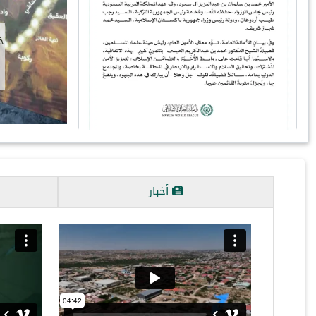
استق
‬‬
أخبار