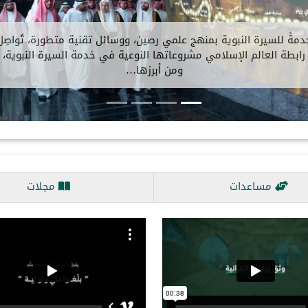
بلَ معالي الأمين العام، رئيسُ هيئة علماء المسلمين، فضيلةُ الشيخ
د.⁧‫محمد العيسى⁩ ⁩، في مكتبِه بالرياض، ظُهرَ اليوم، سعادةَ سفيرة…
مساعدات
مجلات