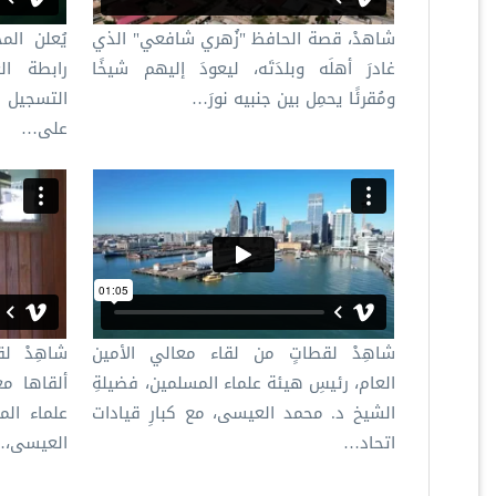
شاهدْ، قصة الحافظ "زُهري شافعي" الذي
يُعلن المج
غادرَ أهلَه وبلدَتَه، ليعودَ إليهم شيخًا
رابطة ال
ومُقرئًا يحمِل بين جنبيه نورَ…
التسجيل ل
على…
شاهِدْ لقطاتٍ من لقاء معالي الأمين
شاهِدْ لق
العام، رئيسِ هيئة علماء المسلمين، فضيلةِ
ألقاها مع
الشيخ د. محمد العيسى، مع كبارِ قيادات
علماء الم
اتحاد…
العيسى،