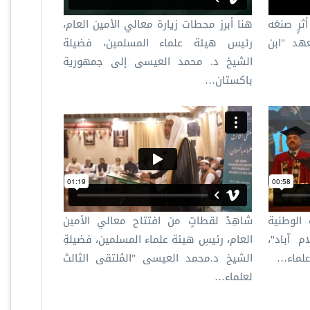
ثرٍ صنعَه
هنا أبرز محطات زيارة معالي الأمين العام،
عهد "ابن
رئيس هيئة علماء المسلمين، فضيلة
الشيخ د.⁧ محمد العيسى⁩ إلى جمهورية
باكستان…
 الوطنية
شاهِدْ لقطاتٍ من افتتاح معالي الأمين
م آباد"،
العام، رئيسِ هيئة علماء المسلمين، فضيلةِ
 علماء…
الشيخ د.محمد العيسى "المُلتقى الثالث
لعلماء…