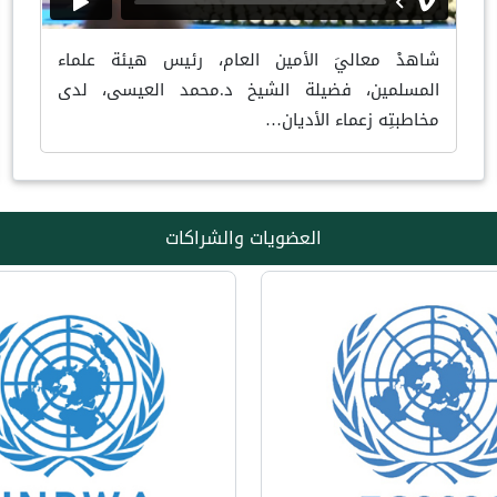
شاهدْ معاليَ الأمين العام، رئيس هيئة علماء
المسلمين، فضيلة الشيخ د.محمد العيسى، لدى
مخاطبتِه زعماء الأديان…
العضويات والشراكات