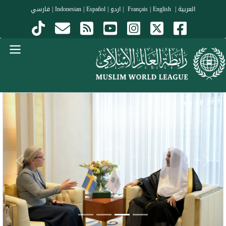
جاوز إلى المحتوى الرئيسي
العربية
|
Français
English
|
|
اردو
|
Español
|
Indonesian
|
فارسي
Menu Arabi
evious
Next