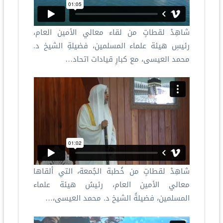
شاهِدْ لقطاتٍ من لقاء معالي الأمين العام،
رئيسِ هيئة علماء المسلمين، فضيلةِ الشيخ د.
محمد العيسى، مع كبارِ قيادات اتحاد…
شاهِدْ لقطاتٍ من خُطبة الجُمعة، التي ألقاها
معالي الأمين العام، رئيسُ هيئة علماء
المسلمين، فضيلةُ الشيخ د. محمد العيسى،…