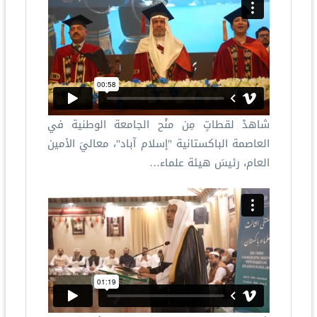
شاهدْ لقطاتٍ مِن منْح الجامعة الوطنية في
العاصمة الباكستانية "إسلام آباد"، معاليَ الأمين
العام، رئيسَ هيئة علماء…