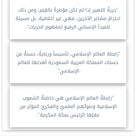
"حريةُ التعبير إذا لم تكن مؤطرةً بالقِيَم، ومن ذلك
احترامُ مشاعر الآخرين، فهي غير أخلاقية، بل مسيئة
للمبدأ الإنساني الرفيع لمفهوم الحريات".
"رابطة العالم الإسلامي، تأسيساً ورعايةً، حسنةٌ من
حسنات المملكة العربية السعودية أهدتها للعالم
الإسلامي".
"رابطةُ العالم الإسلامي هي حاضنةُ الشعوب
الإسلامية وصوتُهم العلميّ والفكريّ المؤثر من
مقرّها الرئيس بمكة المكرمة".