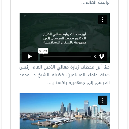
لرابطة العالم…
هنا أبرز محطات زيارة معالي الأمين العام، رئيس
هيئة علماء المسلمين، فضيلة الشيخ د.⁧ محمد
العيسى⁩ إلى جمهورية باكستان…