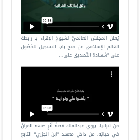
يُعلن المجلسُ العالميُّ لشيوخِ الإقراء بـ رابطة
العالم الإسلامي عن فتح باب التسجيل للحُصُول
على "شهادة التّصديق على…
من تنزانيا، يروي عبدالملك قصةَ أثرٍ صنعَه القرآنُ
في حياتِه، من داخلِ معهد "ابن الجزري" التابعِ