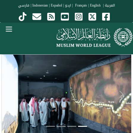
جاوز إلى المحتوى الرئيسي
العربية
|
Français
English
|
|
اردو
|
Español
|
Indonesian
|
فارسي
Menu Arabi
evious
Next