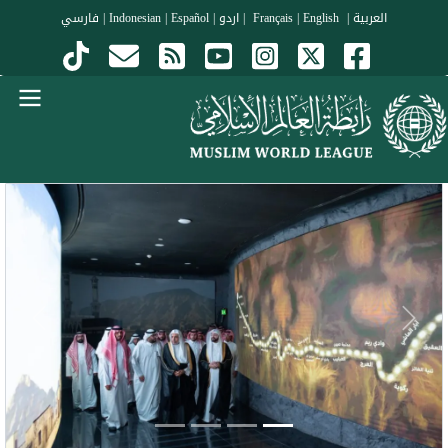
جاوز إلى المحتوى الرئيسي
العربية
|
Français
English
|
|
اردو
|
Español
|
Indonesian
|
فارسي
Menu Arabi
evious
Next