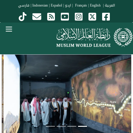
جاوز إلى المحتوى الرئيسي
العربية
|
Français
English
|
|
اردو
|
Español
|
Indonesian
|
فارسي
Menu Arabi
evious
Next