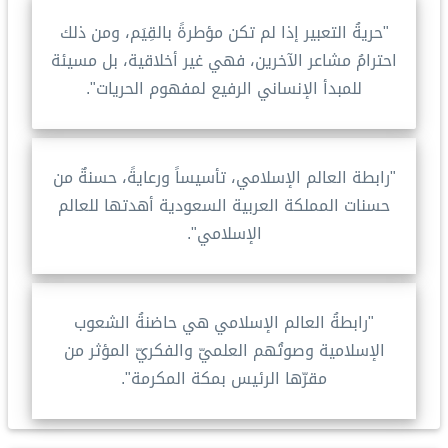
"حريةُ التعبير إذا لم تكن مؤطرةً بالقِيَم، ومن ذلك
احترامُ مشاعر الآخرين، فهي غير أخلاقية، بل مسيئة
للمبدأ الإنساني الرفيع لمفهوم الحريات".
"رابطة العالم الإسلامي، تأسيساً ورعايةً، حسنةٌ من
حسنات المملكة العربية السعودية أهدتها للعالم
الإسلامي".
"رابطةُ العالم الإسلامي هي حاضنةُ الشعوب
الإسلامية وصوتُهم العلميّ والفكريّ المؤثر من
مقرّها الرئيس بمكة المكرمة".