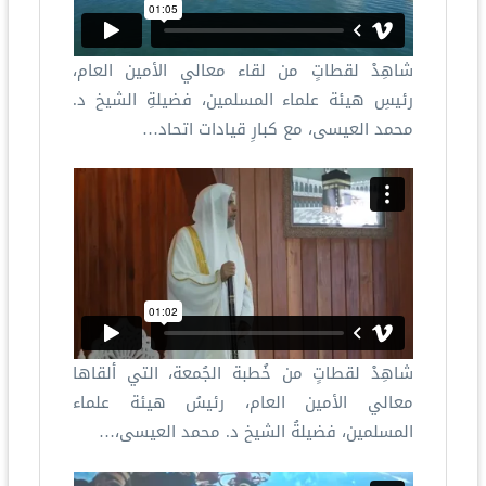
شاهِدْ لقطاتٍ من لقاء معالي الأمين العام،
رئيسِ هيئة علماء المسلمين، فضيلةِ الشيخ د.
محمد العيسى، مع كبارِ قيادات اتحاد…
شاهِدْ لقطاتٍ من خُطبة الجُمعة، التي ألقاها
معالي الأمين العام، رئيسُ هيئة علماء
المسلمين، فضيلةُ الشيخ د. محمد العيسى،…