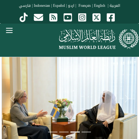
جاوز إلى المحتوى الرئيسي
العربية
|
Français
English
|
|
اردو
|
Español
|
Indonesian
|
فارسي
Menu Arabi
evious
Next