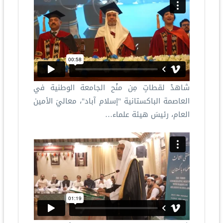
شاهدْ لقطاتٍ مِن منْح الجامعة الوطنية في
العاصمة الباكستانية "إسلام آباد"، معاليَ الأمين
العام، رئيسَ هيئة علماء…