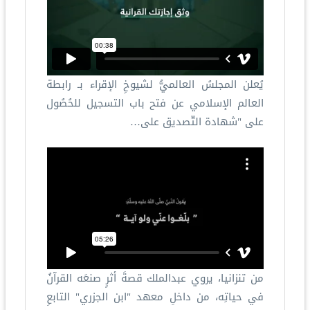
يُعلن المجلسُ العالميُّ لشيوخِ الإقراء بـ رابطة
العالم الإسلامي عن فتح باب التسجيل للحُصُول
على "شهادة التّصديق على…
من تنزانيا، يروي عبدالملك قصةَ أثرٍ صنعَه القرآنُ
في حياتِه، من داخلِ معهد "ابن الجزري" التابعِ