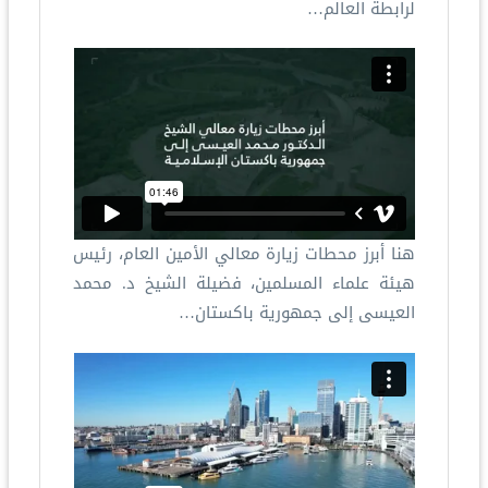
لرابطة العالم…
هنا أبرز محطات زيارة معالي الأمين العام، رئيس
هيئة علماء المسلمين، فضيلة الشيخ د.⁧ محمد
العيسى⁩ إلى جمهورية باكستان…