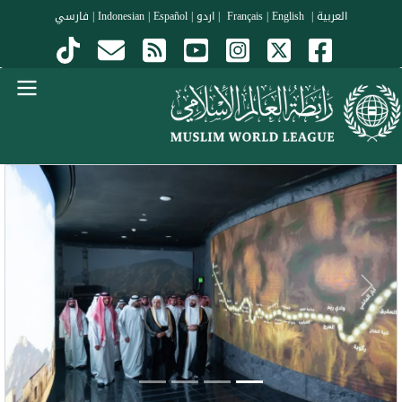
جاوز إلى المحتوى الرئيسي
العربية
|
Français
English
|
|
اردو
|
Español
|
Indonesian
|
فارسي
Menu Arabi
evious
Next