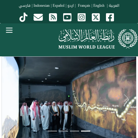
جاوز إلى المحتوى الرئيسي
العربية
|
Français
English
|
|
اردو
|
Español
|
Indonesian
|
فارسي
Menu Arabi
evious
Next