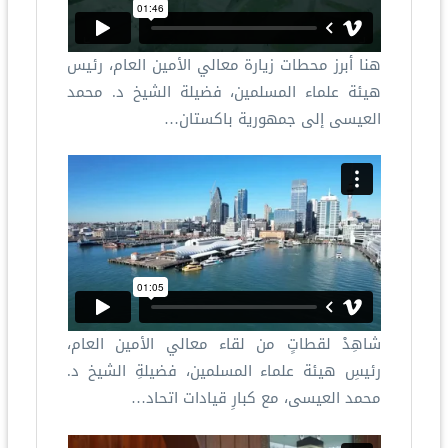
هنا أبرز محطات زيارة معالي الأمين العام، رئيس
هيئة علماء المسلمين، فضيلة الشيخ د.⁧ محمد
العيسى⁩ إلى جمهورية باكستان…
شاهِدْ لقطاتٍ من لقاء معالي الأمين العام،
رئيسِ هيئة علماء المسلمين، فضيلةِ الشيخ د.
محمد العيسى، مع كبارِ قيادات اتحاد…