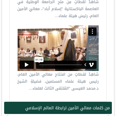
شاهدْ لقطاتٍ مِن منْح الجامعة الوطنية في
العاصمة الباكستانية "إسلام آباد"، معاليَ الأمين
العام، رئيسَ هيئة علماء…
شاهِدْ لقطاتٍ من افتتاح معالي الأمين العام،
رئيسِ هيئة علماء المسلمين، فضيلةِ الشيخ
د.محمد العيسى "المُلتقى الثالث لعلماء…
من كلمات معالي الأمين لرابطة العالم الإسلامي