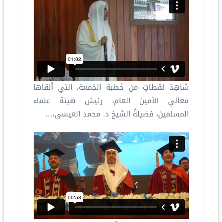
شاهِدْ لقطاتٍ من خُطبة الجُمعة، التي ألقاها
معالي الأمين العام، رئيسُ هيئة علماء
المسلمين، فضيلةُ الشيخ د. محمد العيسى،…