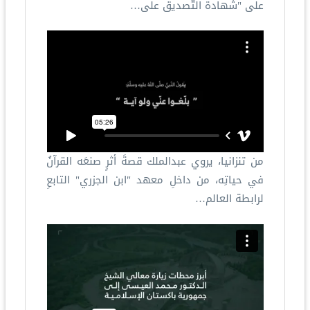
على "شهادة التّصديق على…
من تنزانيا، يروي عبدالملك قصةَ أثرٍ صنعَه القرآنُ
في حياتِه، من داخلِ معهد "ابن الجزري" التابعِ
لرابطة العالم…