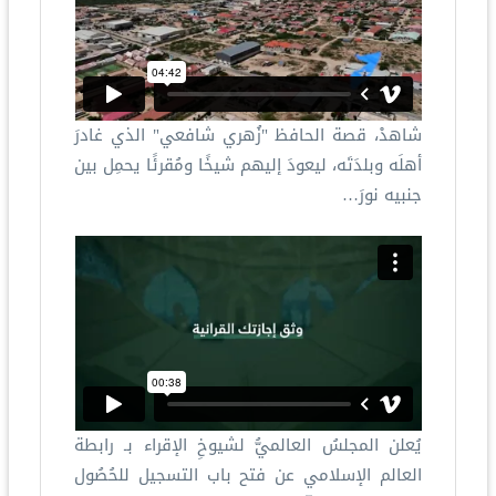
شاهدْ، قصة الحافظ "زُهري شافعي" الذي غادرَ
أهلَه وبلدَتَه، ليعودَ إليهم شيخًا ومُقرئًا يحمِل بين
جنبيه نورَ…
يُعلن المجلسُ العالميُّ لشيوخِ الإقراء بـ رابطة
العالم الإسلامي عن فتح باب التسجيل للحُصُول