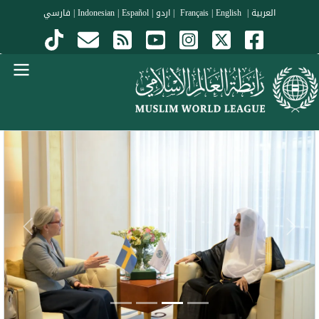
جاوز إلى المحتوى الرئيسي
العربية
|
Français
English
|
|
اردو
|
Español
|
Indonesian
|
فارسي
Menu Arabi
evious
Next