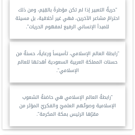
"حريةُ التعبير إذا لم تكن مؤطرةً بالقِيَم، ومن ذلك
احترامُ مشاعر الآخرين، فهي غير أخلاقية، بل مسيئة
للمبدأ الإنساني الرفيع لمفهوم الحريات".
"رابطة العالم الإسلامي، تأسيساً ورعايةً، حسنةٌ من
حسنات المملكة العربية السعودية أهدتها للعالم
الإسلامي".
"رابطةُ العالم الإسلامي هي حاضنةُ الشعوب
الإسلامية وصوتُهم العلميّ والفكريّ المؤثر من
مقرّها الرئيس بمكة المكرمة".