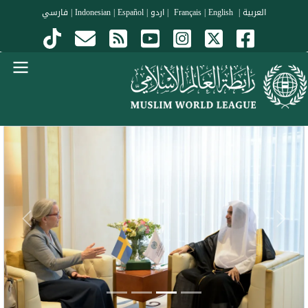
جاوز إلى المحتوى الرئيسي
العربية
|
Français
English
|
|
اردو
|
Español
|
Indonesian
|
فارسي
Menu Arabi
evious
Next