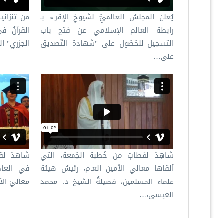
يُعلن المجلسُ العالميُّ لشيوخِ الإقراء بـ
من تنزانيا
رابطة العالم الإسلامي عن فتح باب
القرآنُ ف
التسجيل للحُصُول على "شهادة التّصديق
الجزري" ال
على…
شاهِدْ لقطاتٍ من خُطبة الجُمعة، التي
شاهدْ لقط
ألقاها معالي الأمين العام، رئيسُ هيئة
في العاصم
علماء المسلمين، فضيلةُ الشيخ د. محمد
معاليَ ال
العيسى،…