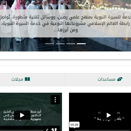
تقبلَ معالي الأمين العام، رئيسُ هيئة علماء المسلمين، فضيلةُ الشيخ
د.⁧‫محمد العيسى‬⁩ ‬⁩، في مكتبِه بالرياض، ظُهرَ اليوم، سعادةَ سفيرة…
مساعدات
مجلات