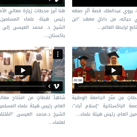
، يروي عبدالملك قصةَ أثرٍ صنعَه
هنا أبرز محطات زيارة معالي الأمي
ي حياتِه، من داخلِ معهد "ابن
رئيس هيئة علماء المسلمين،
تابعِ لرابطة العالم…
الشيخ د.⁧ محمد العيسى⁩ إلى 
باكستان…
اتٍ مِن منْح الجامعة الوطنية
شاهِدْ لقطاتٍ من افتتاح معال
ة الباكستانية "إسلام آباد"،
العام، رئيسِ هيئة علماء المسلمين
أمين العام، رئيسَ هيئة علماء…
الشيخ د.محمد العيسى "المُلتق
لعلماء…