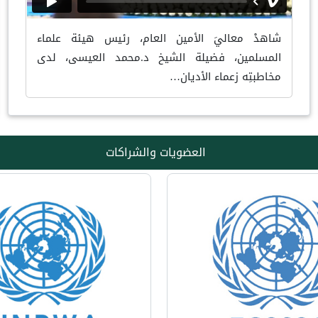
شاهدْ معاليَ الأمين العام، رئيس هيئة علماء
المسلمين، فضيلة الشيخ د.محمد العيسى، لدى
مخاطبتِه زعماء الأديان…
العضويات والشراكات