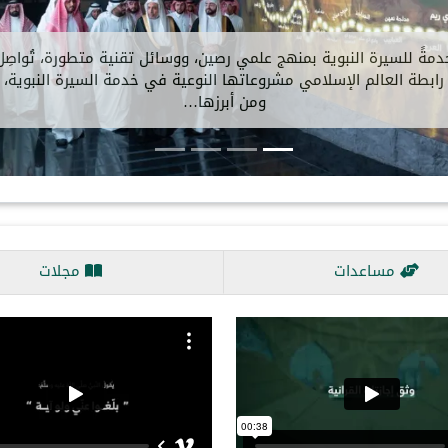
أمين العام، رئيسُ هيئة علماء المسلمين، فضيلةُ الشيخ
سى⁩ ⁩، في مكتبِه بالرياض، ظُهرَ اليوم، سعادةَ سفيرة…
مساعدات
مجلات