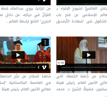
لسُ العالميُّ لشيوخِ الإقراء بـ
من تنزانيا، يروي عبدالملك قصةَ أ
عالم الإسلامي عن فتح باب
القرآنُ في حياتِه، من داخلِ م
لحُصُول على "شهادة التّصديق
الجزري" التابعِ لرابطة العالم…
طاتٍ من خُطبة الجُمعة، التي
شاهدْ لقطاتٍ مِن منْح الجامعة
الي الأمين العام، رئيسُ هيئة
في العاصمة الباكستانية "إسلا
سلمين، فضيلةُ الشيخ د. محمد
معاليَ الأمين العام، رئيسَ هيئة
…