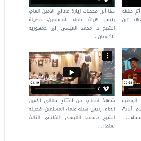
ثرٍ صنعَه
هنا أبرز محطات زيارة معالي الأمين العام،
عهد "ابن
رئيس هيئة علماء المسلمين، فضيلة
الشيخ د.⁧ محمد العيسى⁩ إلى جمهورية
باكستان…
 الوطنية
شاهِدْ لقطاتٍ من افتتاح معالي الأمين
م آباد"،
العام، رئيسِ هيئة علماء المسلمين، فضيلةِ
 علماء…
الشيخ د.محمد العيسى "المُلتقى الثالث
لعلماء…