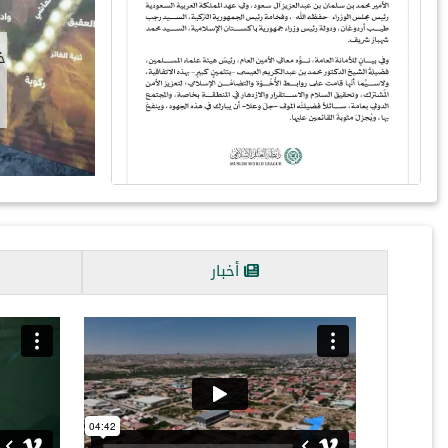
استقبلَ معالي ال
د.⁧‫محمد العي‬‬
أخبار