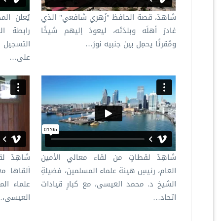
شاهدْ، قصة الحافظ "زُهري شافعي" الذي
يُعلن المج
غادرَ أهلَه وبلدَتَه، ليعودَ إليهم شيخًا
رابطة ال
ومُقرئًا يحمِل بين جنبيه نورَ…
التسجيل ل
على…
شاهِدْ لقطاتٍ من لقاء معالي الأمين
شاهِدْ لق
العام، رئيسِ هيئة علماء المسلمين، فضيلةِ
ألقاها مع
الشيخ د. محمد العيسى، مع كبارِ قيادات
علماء الم
اتحاد…
العيسى،