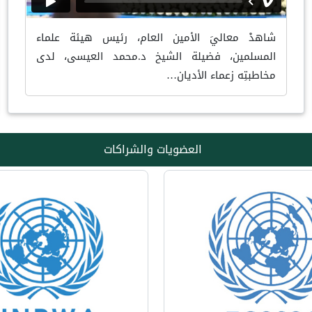
شاهدْ معاليَ الأمين العام، رئيس هيئة علماء
المسلمين، فضيلة الشيخ د.محمد العيسى، لدى
مخاطبتِه زعماء الأديان…
العضويات والشراكات