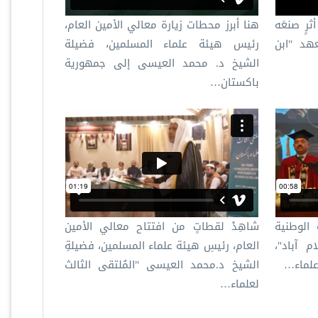
ثرٍ صنعَه
هنا أبرز محطات زيارة معالي الأمين العام،
عهد "ابن
رئيس هيئة علماء المسلمين، فضيلة
الشيخ د.⁧ محمد العيسى⁩ إلى جمهورية
باكستان…
 الوطنية
شاهِدْ لقطاتٍ من افتتاح معالي الأمين
م آباد"،
العام، رئيسِ هيئة علماء المسلمين، فضيلةِ
 علماء…
الشيخ د.محمد العيسى "المُلتقى الثالث
لعلماء…