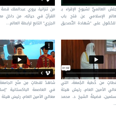
لسُ العالميُّ لشيوخِ الإقراء بـ
من تنزانيا، يروي عبدالملك قصةَ أ
عالم الإسلامي عن فتح باب
القرآنُ في حياتِه، من داخلِ م
لحُصُول على "شهادة التّصديق
الجزري" التابعِ لرابطة العالم…
طاتٍ من خُطبة الجُمعة، التي
شاهدْ لقطاتٍ مِن منْح الجامعة
الي الأمين العام، رئيسُ هيئة
في العاصمة الباكستانية "إسلا
سلمين، فضيلةُ الشيخ د. محمد
معاليَ الأمين العام، رئيسَ هيئة
…