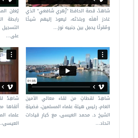
شاهدْ، قصة الحافظ "زُهري شافعي" الذي
يُعلن المج
غادرَ أهلَه وبلدَتَه، ليعودَ إليهم شيخًا
رابطة ال
ومُقرئًا يحمِل بين جنبيه نورَ…
التسجيل ل
على…
شاهِدْ لقطاتٍ من لقاء معالي الأمين
شاهِدْ لق
العام، رئيسِ هيئة علماء المسلمين، فضيلةِ
ألقاها مع
الشيخ د. محمد العيسى، مع كبارِ قيادات
علماء الم
اتحاد…
العيسى،