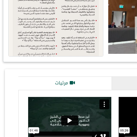
علماء المسلمين الشيخ د.⁧محمد
 في الاجتماع رفيع المستوى…
مرئيات