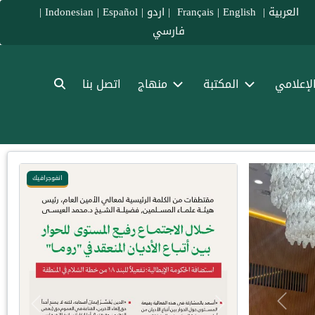
العربية
|
Français
English
|
|
اردو
|
Español
|
Indonesian
|
فارسي
الإعلامي
المكتبة
منهاج
اتصل بنا
انفوجرافيك
انفوج
Previous
Previous
Next