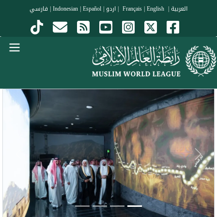
جاوز إلى المحتوى الرئيسي
العربية
|
Français
English
|
|
اردو
|
Español
|
Indonesian
|
فارسي
Menu Arabi
evious
Next