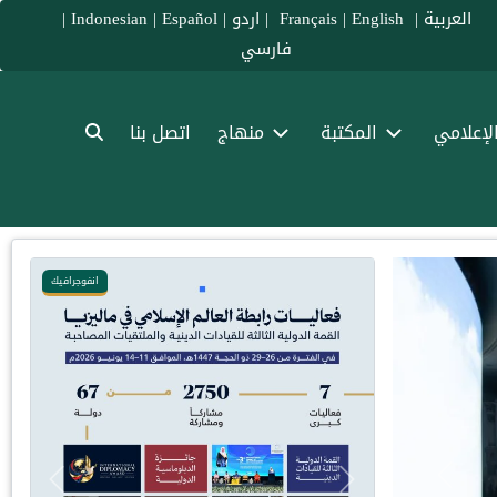
العربية
|
Français
English
|
|
اردو
|
Español
|
Indonesian
|
فارسي
الإعلامي
المكتبة
منهاج
اتصل بنا
انفوجرافيك
انفوج
Previous
Previous
Next