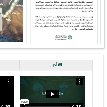
 معالي الأمين العام، رئيسُ هيئة علماء المسلمين، فضيلةُ الشيخ
محمد العيسى⁩ ⁩، في مكتبِه بالرياض، ظُهرَ اليوم، سعادةَ سفيرة…
أخبار