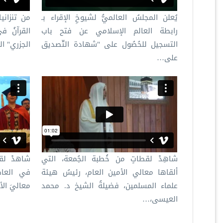
يُعلن المجلسُ العالميُّ لشيوخِ الإقراء بـ
من تنزانيا
رابطة العالم الإسلامي عن فتح باب
القرآنُ ف
التسجيل للحُصُول على "شهادة التّصديق
الجزري" ال
على…
شاهِدْ لقطاتٍ من خُطبة الجُمعة، التي
شاهدْ لقط
ألقاها معالي الأمين العام، رئيسُ هيئة
في العاصم
علماء المسلمين، فضيلةُ الشيخ د. محمد
معاليَ ال
العيسى،…