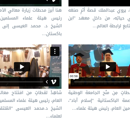
، يروي عبدالملك قصةَ أثرٍ صنعَه
هنا أبرز محطات زيارة معالي الأمي
ي حياتِه، من داخلِ معهد "ابن
رئيس هيئة علماء المسلمين،
تابعِ لرابطة العالم…
الشيخ د.⁧ محمد العيسى⁩ إلى 
باكستان…
اتٍ مِن منْح الجامعة الوطنية
شاهِدْ لقطاتٍ من افتتاح معال
ة الباكستانية "إسلام آباد"،
العام، رئيسِ هيئة علماء المسلمين
أمين العام، رئيسَ هيئة علماء…
الشيخ د.محمد العيسى "المُلتق
لعلماء…