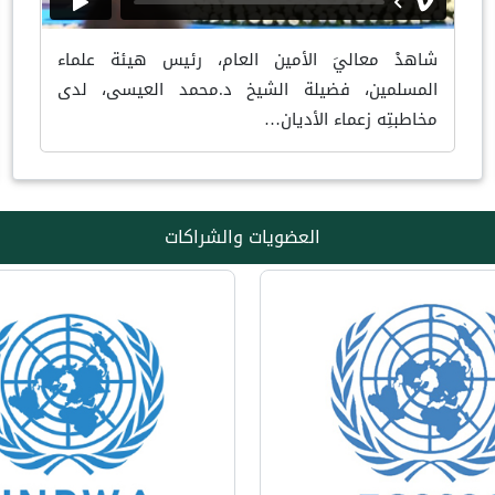
شاهدْ معاليَ الأمين العام، رئيس هيئة علماء
المسلمين، فضيلة الشيخ د.محمد العيسى، لدى
مخاطبتِه زعماء الأديان…
العضويات والشراكات