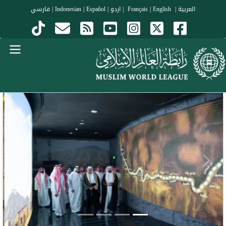
جاوز إلى المحتوى الرئيسي
العربية
|
Français
English
|
|
اردو
|
Español
|
Indonesian
|
فارسي
Menu Arabi
evious
Next