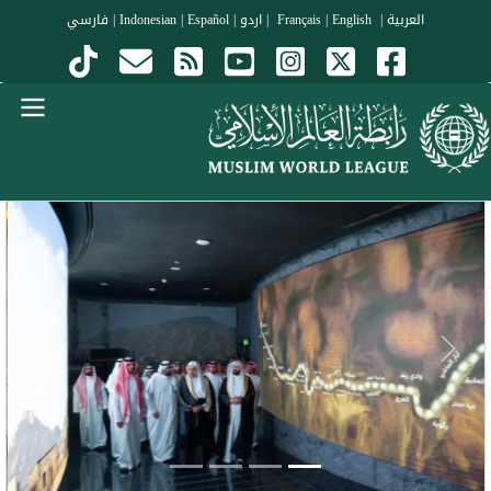
جاوز إلى المحتوى الرئيسي
العربية
|
Français
English
|
|
اردو
|
Español
|
Indonesian
|
فارسي
Menu Arabi
evious
Next