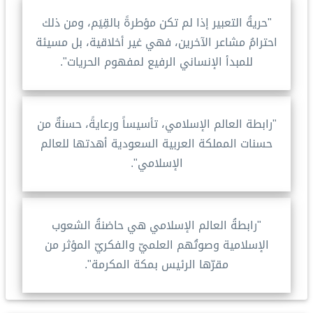
"حريةُ التعبير إذا لم تكن مؤطرةً بالقِيَم، ومن ذلك
احترامُ مشاعر الآخرين، فهي غير أخلاقية، بل مسيئة
للمبدأ الإنساني الرفيع لمفهوم الحريات".
"رابطة العالم الإسلامي، تأسيساً ورعايةً، حسنةٌ من
حسنات المملكة العربية السعودية أهدتها للعالم
الإسلامي".
"رابطةُ العالم الإسلامي هي حاضنةُ الشعوب
الإسلامية وصوتُهم العلميّ والفكريّ المؤثر من
مقرّها الرئيس بمكة المكرمة".