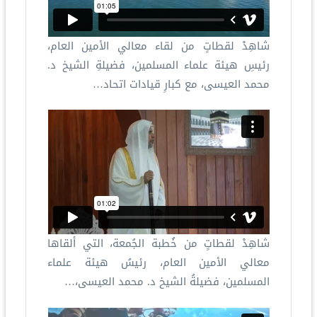
شاهِدْ لقطاتٍ من لقاء معالي الأمين العام،
رئيسِ هيئة علماء المسلمين، فضيلةِ الشيخ د.
محمد العيسى، مع كبارِ قيادات اتحاد…
شاهِدْ لقطاتٍ من خُطبة الجُمعة، التي ألقاها
معالي الأمين العام، رئيسُ هيئة علماء
المسلمين، فضيلةُ الشيخ د. محمد العيسى،…