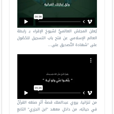
يُعلن المجلسُ العالميُّ لشيوخِ الإقراء بـ رابطة
العالم الإسلامي عن فتح باب التسجيل للحُصُول
على "شهادة التّصديق على…
من تنزانيا، يروي عبدالملك قصةَ أثرٍ صنعَه القرآنُ
في حياتِه، من داخلِ معهد "ابن الجزري" التابعِ