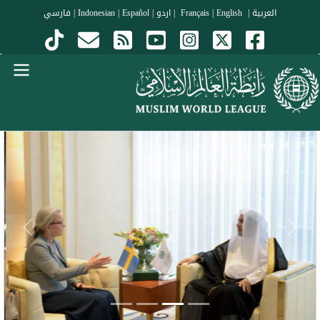
جاوز إلى المحتوى الرئيسي
العربية
|
Français
English
|
|
اردو
|
Español
|
Indonesian
|
فارسي
Menu Arabi
evious
Next