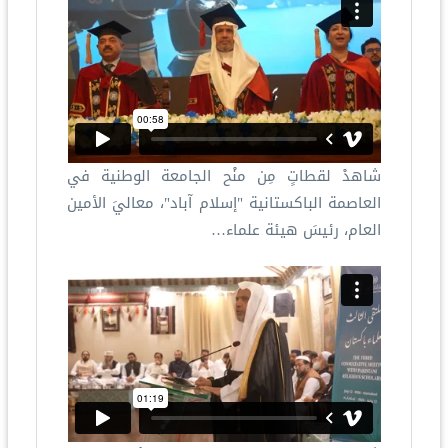
شاهدْ لقطاتٍ مِن منْح الجامعة الوطنية في
العاصمة الباكستانية "إسلام آباد"، معاليَ الأمين
العام، رئيسَ هيئة علماء…