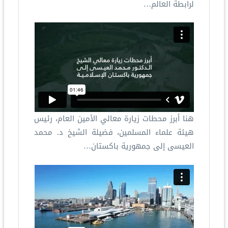
لرابطة العالم…
هنا أبرز محطات زيارة معالي الأمين العام، رئيس
هيئة علماء المسلمين، فضيلة الشيخ د.⁧ محمد
العيسى⁩ إلى جمهورية باكستان…