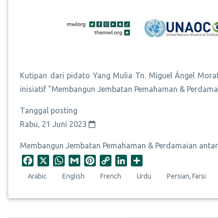
Kutipan dari pidato Yang Mulia Tn. Miguel Ángel Mora
inisiatif "Membangun Jembatan Pemahaman & Perdamaia
Tanggal posting
Rabu, 21 Juni 2023
Membangun Jembatan Pemahaman & Perdamaian antara
F
X
W
G
P
C
L
S
a
h
m
i
o
i
h
Arabic
English
French
Urdu
Persian, Farsi
c
a
a
n
p
n
a
e
t
i
t
y
k
r
b
s
l
e
L
e
e
o
A
r
i
d