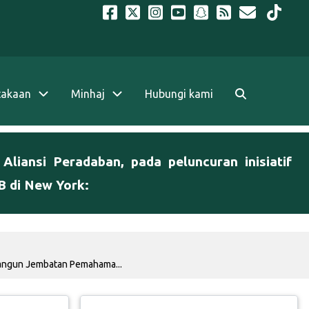
takaan
Minhaj
Hubungi kami
liansi Peradaban, pada peluncuran inisiatif
 di New York:
mbangun Jembatan Pemahama...