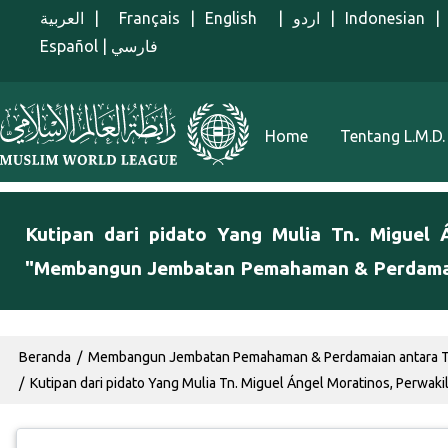
Lompat ke isi utama
العربية
|
Français
|
English
|
اردو
|
Indonesian
|
Español
|
فارسي
Menu Indonesian
Home
Tentang L.M.D.
Kutipan dari pidato Yang Mulia Tn. Miguel 
"Membangun Jembatan Pemahaman & Perdamaian
Breadcrumb
Beranda
Membangun Jembatan Pemahaman & Perdamaian antara Ti
Kutipan dari pidato Yang Mulia Tn. Miguel Ángel Moratinos, Perwak