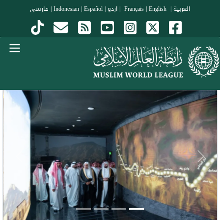
جاوز إلى المحتوى الرئيسي
العربية
|
Français
English
|
|
اردو
|
Español
|
Indonesian
|
فارسي
Menu Arabi
evious
Next