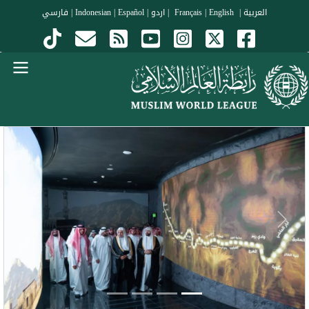
جاوز إلى المحتوى الرئيسي
العربية
|
Français
English
|
|
اردو
|
Español
|
Indonesian
|
فارسي
Menu Arabi
evious
Next