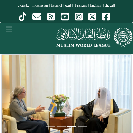
جاوز إلى المحتوى الرئيسي
العربية
|
Français
English
|
|
اردو
|
Español
|
Indonesian
|
فارسي
Menu Arabi
evious
Next