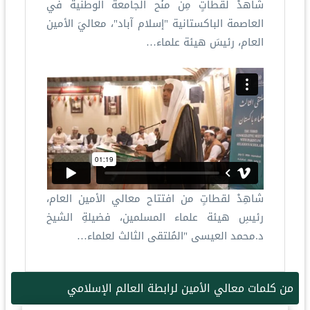
شاهدْ لقطاتٍ مِن منْح الجامعة الوطنية في
العاصمة الباكستانية "إسلام آباد"، معاليَ الأمين
العام، رئيسَ هيئة علماء…
شاهِدْ لقطاتٍ من افتتاح معالي الأمين العام،
رئيسِ هيئة علماء المسلمين، فضيلةِ الشيخ
د.محمد العيسى "المُلتقى الثالث لعلماء…
من كلمات معالي الأمين لرابطة العالم الإسلامي