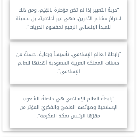
"حريةُ التعبير إذا لم تكن مؤطرةً بالقِيَم، ومن ذلك
احترامُ مشاعر الآخرين، فهي غير أخلاقية، بل مسيئة
للمبدأ الإنساني الرفيع لمفهوم الحريات".
"رابطة العالم الإسلامي، تأسيساً ورعايةً، حسنةٌ من
حسنات المملكة العربية السعودية أهدتها للعالم
الإسلامي".
"رابطةُ العالم الإسلامي هي حاضنةُ الشعوب
الإسلامية وصوتُهم العلميّ والفكريّ المؤثر من
مقرّها الرئيس بمكة المكرمة".