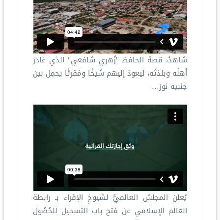
شاهدْ، قصة الحافظ "زُهري شافعي" الذي غادرَ
أهلَه وبلدَتَه، ليعودَ إليهم شيخًا ومُقرئًا يحمِل بين
جنبيه نورَ…
يُعلن المجلسُ العالميُّ لشيوخِ الإقراء بـ رابطة
العالم الإسلامي عن فتح باب التسجيل للحُصُول