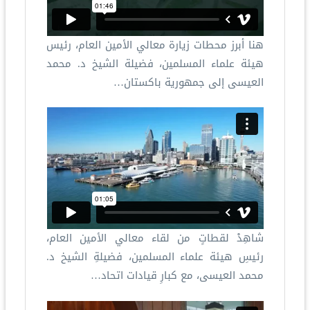
هنا أبرز محطات زيارة معالي الأمين العام، رئيس
هيئة علماء المسلمين، فضيلة الشيخ د.⁧ محمد
العيسى⁩ إلى جمهورية باكستان…
شاهِدْ لقطاتٍ من لقاء معالي الأمين العام،
رئيسِ هيئة علماء المسلمين، فضيلةِ الشيخ د.
محمد العيسى، مع كبارِ قيادات اتحاد…