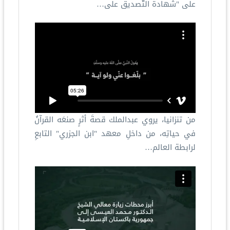
على "شهادة التّصديق على…
من تنزانيا، يروي عبدالملك قصةَ أثرٍ صنعَه القرآنُ
في حياتِه، من داخلِ معهد "ابن الجزري" التابعِ
لرابطة العالم…