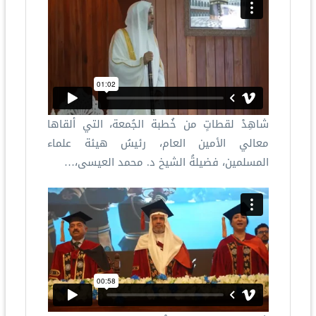
شاهِدْ لقطاتٍ من خُطبة الجُمعة، التي ألقاها
معالي الأمين العام، رئيسُ هيئة علماء
المسلمين، فضيلةُ الشيخ د. محمد العيسى،…